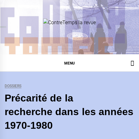
Skip
to
content
ContreTemps la revue
Revue de critique communiste
MENU
DOSSIERS
Précarité de la
recherche dans les années
1970-1980